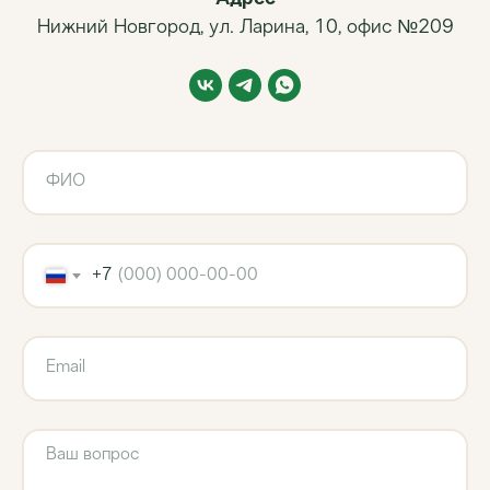
Подержанная техника
Нижний Новгород, ул. Ларина, 10, офис №209
Политика обработки данных
Использованы иконки Flaticon
2019–2026 ВМ-АГРО. Все права защищены
+7