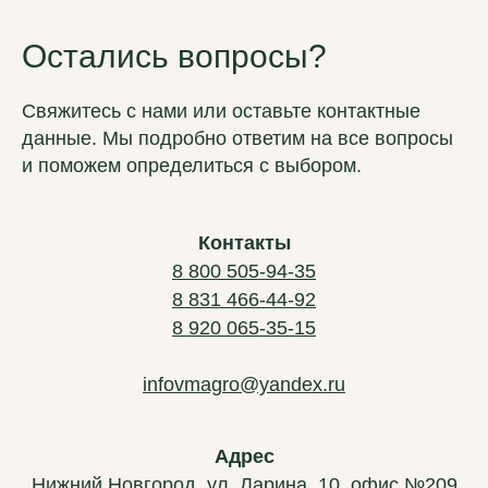
Остались вопросы?
Свяжитесь с нами или оставьте контактные
данные. Мы подробно ответим на все вопросы
и поможем определиться с выбором.
Контакты
8 800 505-94-35
ВМ-АГРО
8 831 466-44-92
Мы за долгосрочное сотрудничество
8 920 065-35-15
Главная
infovmagro@yandex.ru
Каталог
Новости
Контакты
Адрес
Частые вопросы
Нижний Новгород, ул. Ларина, 10, офис №209