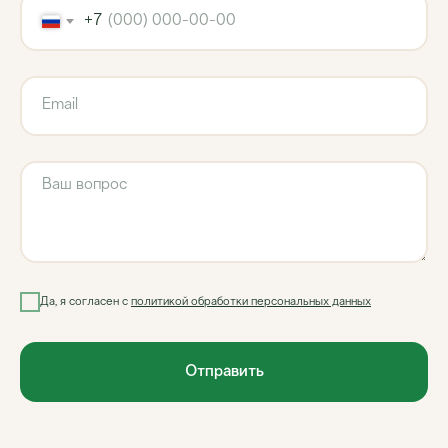
+7
ВМ-АГРО
Мы за долгосрочное сотрудничество
Главная
Каталог
Новости
Да, я согласен с
политикой обработки персональных данных
Контакты
Частые вопросы
Подержанная техника
Отправить
Политика обработки данных
Использованы иконки Flaticon