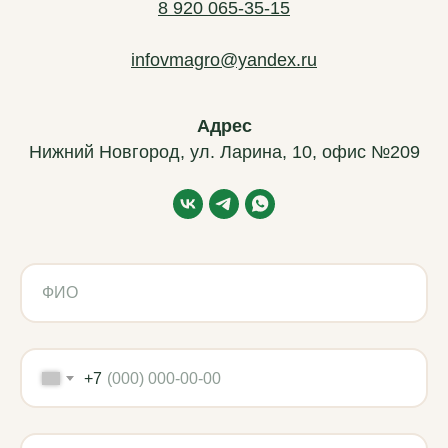
8 920 065-35-15
ВМ-АГРО
infovmagro@yandex.ru
Мы за долгосрочное сотрудничество
Главная
Адрес
Каталог
Нижний Новгород, ул. Ларина, 10, офис №209
Новости
Контакты
Частые вопросы
Подержанная техника
Политика обработки данных
Использованы иконки Flaticon
2019–2026 ВМ-АГРО. Все права защищены
+7