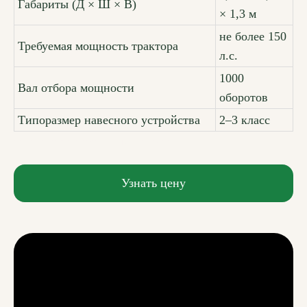
Габариты (Д × Ш × В)
× 1,3 м
не более 150
Требуемая мощность трактора
л.с.
1000
Вал отбора мощности
оборотов
Типоразмер навесного устройства
2–3 класс
прозрачный текст для отступааааааааа
Узнать цену