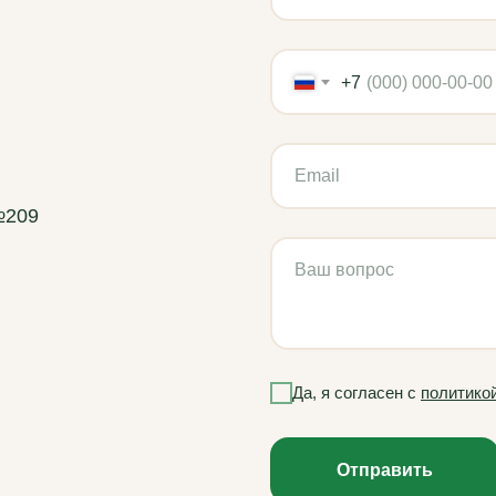
+7
№209
Да, я согласен с
политико
Отправить