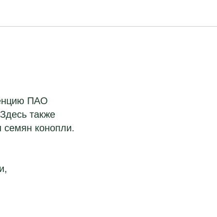
ренцию ПАО
Здесь также
 семян конопли.
и,