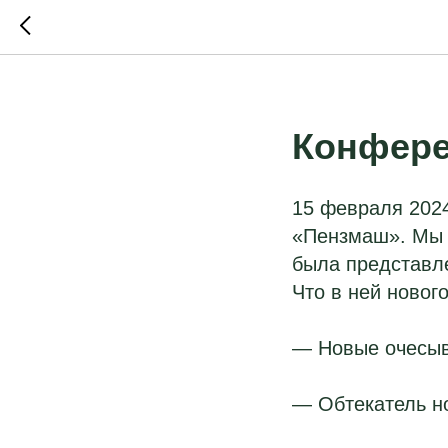
Конфер
15 февраля 202
«Пензмаш». Мы 
была представле
Что в ней нового
— Новые очесыв
— Обтекатель н