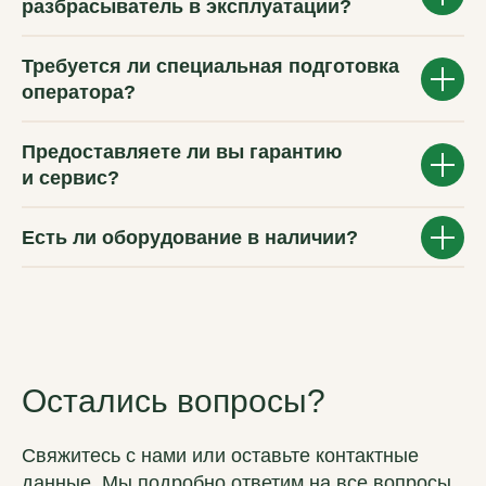
разбрасыватель в эксплуатации?
Требуется ли специальная подготовка
оператора?
Предоставляете ли вы гарантию
и сервис?
Есть ли оборудование в наличии?
ВМ-АГРО
Мы за долгосрочное сотрудничество
Главная
Каталог
Новости
Остались вопросы?
Контакты
Частые вопросы
Свяжитесь с нами или оставьте контактные
Подержанная техника
данные. Мы подробно ответим на все вопросы
Политика обработки данных