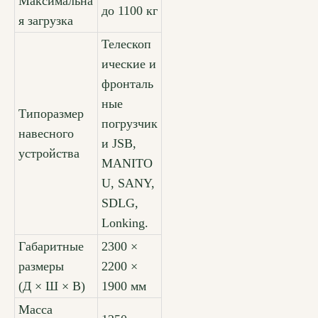
Максимальна
до 1100 кг
я загрузка
Телескоп
ические и
фронталь
ные
Типоразмер
погрузчик
навесного
и JSB,
устройства
MANITO
U, SANY,
SDLG,
Lonking.
Габаритные
2300 ×
размеры
2200 ×
(Д × Ш × В)
1900 мм
Масса