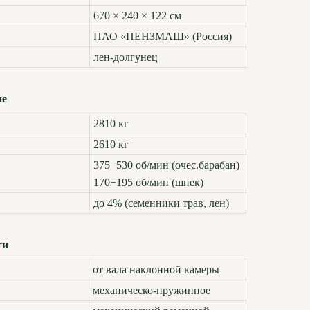
670 × 240 × 122 см
ПАО «ПЕНЗМАШ» (Россия)
лен-долгунец
ие
2810 кг
2610 кг
375−530 об/мин (очес.барабан)
170−195 об/мин (шнек)
до 4% (семенники трав, лен)
ти
от вала наклонной камеры
механическо-пружинное