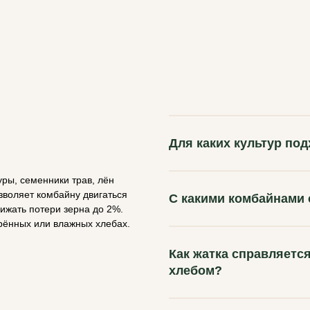
Для каких культур по
ры, семенники трав, лён
зволяет комбайну двигаться
С какими комбайнами
нижать потери зерна до 2%.
рённых или влажных хлебах.
Как жатка справляетс
хлебом?