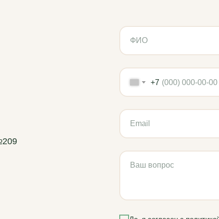
+7
№209