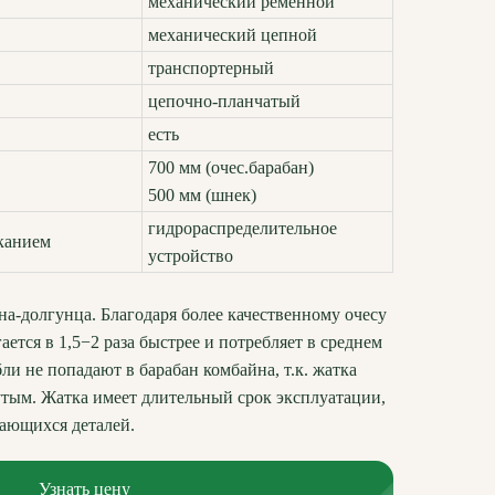
механический ременной
механический цепной
транспортерный
цепочно-планчатый
есть
700 мм (очес.барабан)
500 мм (шнек)
гидрораспределительное
канием
устройство
на-долгунца. Благодаря более качественному очесу
ется в 1,5−2 раза быстрее и потребляет в среднем
ли не попадают в барабан комбайна, т.к. жатка
утым. Жатка имеет длительный срок эксплуатации,
вающихся деталей.
Узнать цену