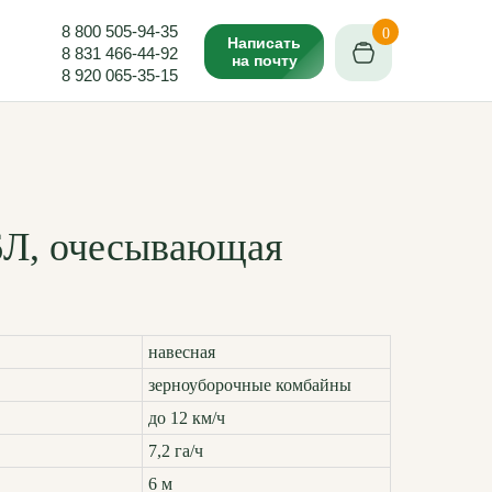
8 800 505-94-35
0
Написать
8 831 466-44-92
на почту
8 920 065-35-15
6Л, очесывающая
навесная
зерноуборочные комбайны
до 12 км/ч
7,2 га/ч
6 м