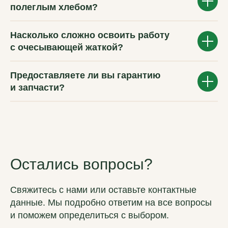
полеглым хлебом?
ВМ-АГРО
Насколько сложно освоить работу
с очесывающей жаткой?
Мы за долгосрочное сотрудничество
Главная
Предоставляете ли вы гарантию
Каталог
и запчасти?
Новости
Контакты
Частые вопросы
Подержанная техника
Политика обработки данных
Остались вопросы?
Использованы иконки Flaticon
2019–2026 ВМ-АГРО. Все права защищены
Свяжитесь с нами или оставьте контактные
данные. Мы подробно ответим на все вопросы
и поможем определиться с выбором.